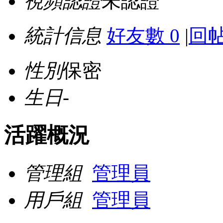
視頻認證
未認證
統計信息
好友數 0
|
回帖
性別
保密
生日
-
活躍概況
管理組
管理員
用戶組
管理員