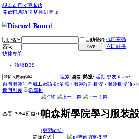
設為首頁
收藏本站
開啟輔助訪問
切換到窄版
找回密碼
自動登錄
密碼
立即註冊
登錄
快捷導航
論壇
BBS
搜索
熱搜:
活動
交友
discuz
搜索
台灣服裝生產加工廠論壇
»
論壇
›
服裝設計批發
›
服裝批發商
›
返回列表
帕森斯學院學习服装設
查看:
2264
|
回復:
0
[複製鏈接]
電梯直達