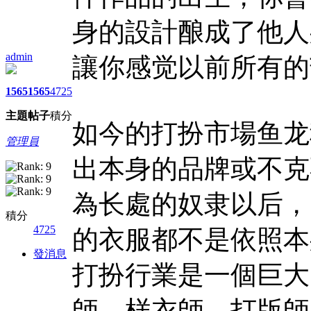
身的設計酿成了他人
admin
讓你感觉以前所有的
1565
1565
4725
主題
帖子
積分
如今的打扮市場鱼龙
管理員
出本身的品牌或不克
為长處的奴隶以后，
積分
4725
的衣服都不是依照本
發消息
打扮行業是一個巨大
師，样衣師，打版師