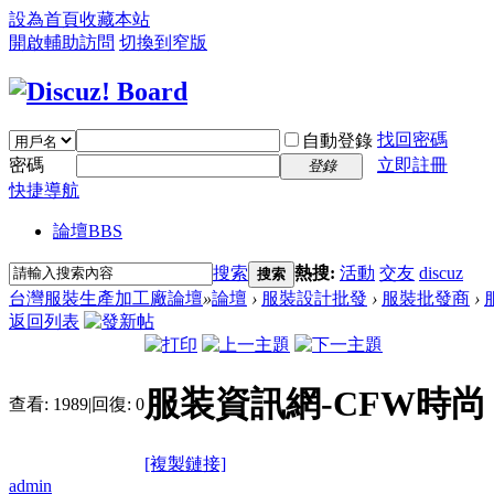
設為首頁
收藏本站
開啟輔助訪問
切換到窄版
找回密碼
自動登錄
密碼
立即註冊
登錄
快捷導航
論壇
BBS
搜索
熱搜:
活動
交友
discuz
搜索
台灣服裝生產加工廠論壇
»
論壇
›
服裝設計批發
›
服裝批發商
›
返回列表
服装資訊網-CFW時尚
查看:
1989
|
回復:
0
[複製鏈接]
admin