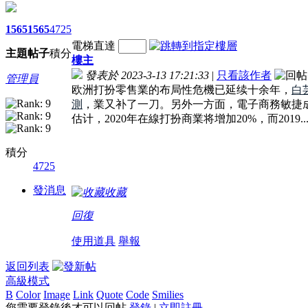
1565
1565
4725
電梯直達
主題
帖子
積分
樓主
發表於 2023-3-13 17:21:33
|
只看該作者
管理員
欧洲打扮零售業的布局性危機已延续十余年，
白
測
，業又补了一刀。另外一方面，電子商務敏捷
估计，2020年在線打扮商業将增加20%，而2019..
積分
4725
發消息
收藏
回復
使用道具
舉報
返回列表
高級模式
B
Color
Image
Link
Quote
Code
Smilies
您需要登錄後才可以回帖
登錄
|
立即註冊