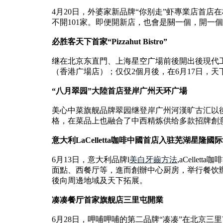
4月20日，外婆家新品牌“你别走”虾專業店首店
不開101家。即便開新店，也會是關一個，開一
必胜客天下首家“Pizzahut Bistro”
继在北京东直門、上海星空广場前後開出後現代
（香港广場店）；仅仅2個月後，在6月17日，天下首家“
“八月翠园”大陸首店登岸广州天环广場
美心中菜旗舰品牌翠园继登岸广州河漢旷古汇以
格，在菜品上也融合了中西精炼供给多款招牌創
意大利LaCelletta咖啡中國首店入驻芜湖星隆國
6月13日，意大利品牌l
美白牙齒方法
,aCell
面點、西餐厅等，進而創辦中心厨房，举行餐饮辦理
後向周邊地域及天下拓展。
凑凑餐厅首家旗舰店三里屯開業
6月28日，呷哺呷哺的第二品牌“凑凑”在北京