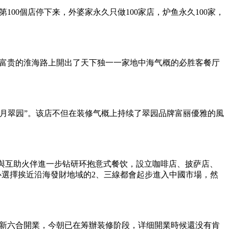
00個店停下来，外婆家永久只做100家店，炉鱼永久100家，
最富贵的淮海路上開出了天下独一一家地中海气概的必胜客餐厅
月翠园”。该店不但在装修气概上持续了翠园品牌富丽優雅的風
ta品牌規划與互助火伴進一步钻研环抱意式餐饮，設立咖啡店、披萨店、
a成心選擇挨近沿海發財地域的2、三線都會起步進入中國市場，然
方新六合開業，今朝已在筹辦装修阶段，详细開業時候還没有肯