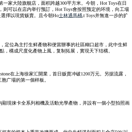
家大陸旗舰店，面积跨越300平方米。今朝，Hot Toys在日
则可以在店内举行预訂，Hot Toys會按照预定的环境，向工場
是選擇以現貨贩賣。且今朝Ho
士林通馬桶
,t Toys并無進一步的扩
营，定位為主打生鲜產物和便當辦事的社區糊口超市，此中生鲜
速布點，構成尺度化產物上風，复制拓展，實現天下结構。
kstone在上海徐家汇開業，首日贩賣冲破1200万元。另据流露，
這也是三胞广場的第一個样板。
内顯現徕卡全系列相機及活動光學產物，并設有一個小型拍照画