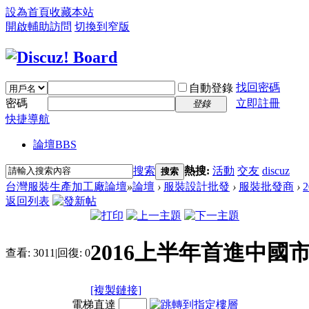
設為首頁
收藏本站
開啟輔助訪問
切換到窄版
找回密碼
自動登錄
密碼
立即註冊
登錄
快捷導航
論壇
BBS
搜索
熱搜:
活動
交友
discuz
搜索
台灣服裝生產加工廠論壇
»
論壇
›
服裝設計批發
›
服裝批發商
›
返回列表
2016上半年首進中國
查看:
3011
|
回復:
0
[複製鏈接]
電梯直達