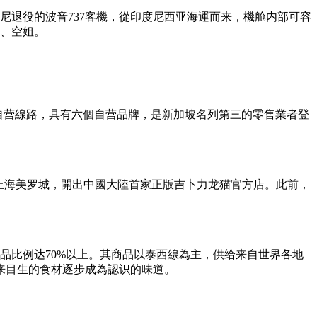
尼退役的波音737客機，從印度尼西亚海運而来，機舱内部可容
少、空姐。
峙自营線路，具有六個自营品牌，是新加坡名列第三的零售業者登
岸上海美罗城，開出中國大陸首家正版吉卜力龙猫官方店。此前，
品比例达70%以上。其商品以泰西線為主，供给来自世界各地
来目生的食材逐步成為認识的味道。