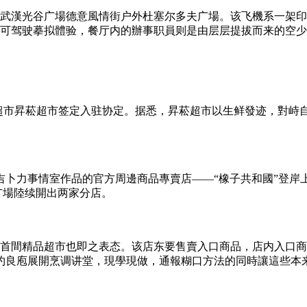
武漢光谷广場德意風情街户外杜塞尔多夫广場。该飞機系一架印
，并可驾驶摹拟體验，餐厅内的辦事职員则是由层层提拔而来的空
锁超市昇菘超市签定入驻协定。据悉，昇菘超市以生鲜發迹，對
吉卜力事情室作品的官方周邊商品專賣店——“橡子共和國”登
广場陸续開出两家分店。
的首間精品超市也即之表态。该店东要售賣入口商品，店内入口商
约良庖展開烹调讲堂，現學現做，通報糊口方法的同時讓這些本