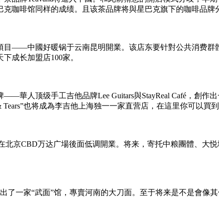
获得星巴克咖啡馆同样的成绩。且该茶品牌将與星巴克旗下的咖啡品
筹項目——中國好暖锅于云南昆明開業。该店东要针對公共消费群
下成长加盟店100家。
级手工吉他品牌Lee Guitars與StayReal Café，創作出一
at & Tears”也将成為李吉他上海独一一家直营店，在這里你可
，在北京CBD万达广場後面低调開業。将来，寄托中粮團體、大
開出了一家“武面”馆，專賣河南的大刀面。至于将来是不是會像