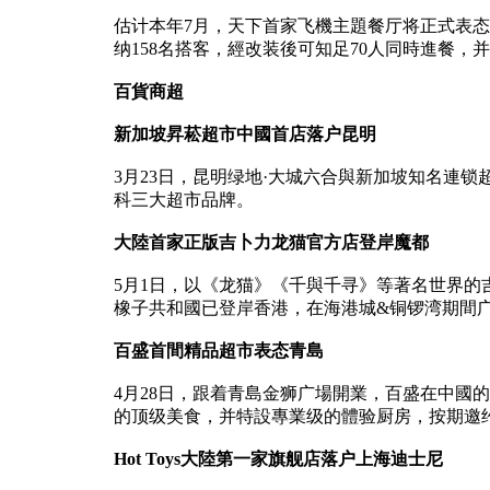
估计本年7月，天下首家飞機主題餐厅将正式表态
纳158名搭客，經改装後可知足70人同時進餐
百貨商超
新加坡昇菘超市中國首店落户昆明
3月23日，昆明绿地·大城六合與新加坡知名連
科三大超市品牌。
大陸首家正版吉卜力龙猫官方店登岸魔都
5月1日，以《龙猫》《千與千寻》等著名世界的
橡子共和國已登岸香港，在海港城&铜锣湾期間
百盛首間精品超市表态青島
4月28日，跟着青島金狮广場開業，百盛在中國
的顶级美食，并特設專業级的體验厨房，按期邀
Hot Toys大陸第一家旗舰店落户上海迪士尼