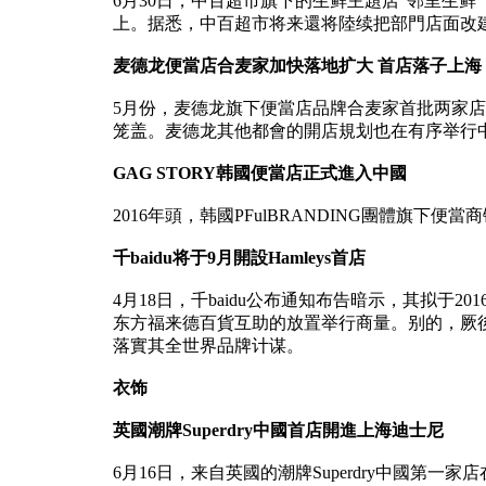
6月30日，中百超市旗下的生鲜主題店“邻里生
上。据悉，中百超市将来還将陸续把部門店面改建
麦德龙便當店合麦家加快落地扩大 首店落子上海
5月份，麦德龙旗下便當店品牌合麦家首批两家店
笼盖。麦德龙其他都會的開店規划也在有序举行
GAG STORY韩國便當店正式進入中國
2016年頭，韩國PFulBRANDING團體旗下便
千baidu将于9月開設Hamleys首店
4月18日，千baidu公布通知布告暗示，其拟于201
东方福来德百貨互助的放置举行商量。别的，厥
落實其全世界品牌计谋。
衣饰
英國潮牌Superdry中國首店開進上海迪士尼
6月16日，来自英國的潮牌Superdry中國第一家