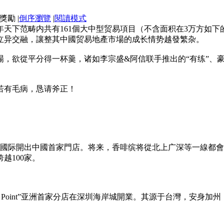
|
倒序瀏覽
|
閱讀模式
天下范畴内共有161個大中型贸易項目（不含面积在3万方如
立异交融，讓整其中國贸易地產市場的成长情势越發繁杂。
欲從平分得一杯羹，诸如李宗盛&阿信联手推出的“有练”、豪侈品
若有毛病，恳请斧正！
宁國际開出中國首家門店。将来，香啡缤将從北上广深等一線都會
越100家。
ng Point”亚洲首家分店在深圳海岸城開業。其源于台灣，安身