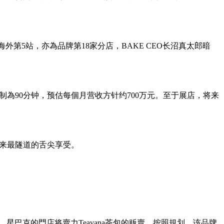
牌海外第5站，亦為品牌第18家分店，BAKE CEO长沼真太郎暗
時候限制為90分钟，预估每個月营收方针约700万元。至于展店，将来
带来最隧道的舌尖享受。
，星巴克的門店将賣力Teavana茶包的贩賣。按照規划，该品牌