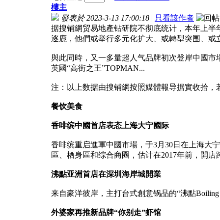
樓主
發表於 2023-3-13 17:00:18
|
只看該作者
据搜铺網贸易地產钻研院不彻底统计，本年上半年
逐鹿，他們或举行多元化扩大、或轉型突围、或
與此同時，又一多量超人气品牌初次登岸中國市場，
英國“高街之王”TOPMAN...
注：以上数据由搜铺網按照媒體報导据實收拾，
餐饮美食
香啡缤中國首店表态上海大宁國际
香啡缤重启進軍中國市場，于3月30日在上海大
區、栖身區和综合商圈，估计在2017年前，開店跨
沸點亚洲首店在深圳海岸城開業
来自豪洋彼岸，主打台式創意锅品的“沸點Boili
外婆家再推新品牌“你别走”虾馆