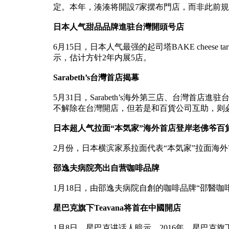
定。本年，湊湊将開設7家摆布門店，而非此前規
日本人气甜品品牌進驻台灣開頭号店
6月15日，日本人气最强的起司塔BAKE chee
示，估计方针2年内展5店。
Sarabeth’s台灣首店揭幕
5月31日，Sarabeth’s海外第三店、台灣首
不解除在台灣開店，但若是和百貨公司互助，则
日本超人气拉面“本気家”海外首店登岸老佛爷百
2月份，日本横滨家系拉面代表“本気家”拉面海
邵逸夫病院亮出自营咖啡品牌
1月18日，由邵逸夫病院自創的咖啡品牌“邵醫
星巴克旗下Teavana将首在中國開店
1月8日，星巴克讲话人暗示，2016年，星巴克旗