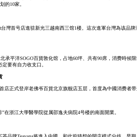
划的10家。
se tart台灣首号店進驻新光三越南西三馆1楼。這次進軍台灣為该品
店進驻台北承平洋SOGO百貨敦化馆，占地60坪、共有90席，消费
必定要有自力收支口。
貨
外首店正式登岸老佛爷百貨北京旗舰店五层，首度為中國消费者
咖啡”在浙江大學醫學院從属邵逸夫病院4号楼的南面開業。
下茶品牌Teavana将進入中國。和此前猜想的開店模式分歧，早期