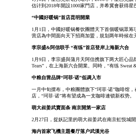
估计到2018年開設1000家門店，并希冀會
“中國好暖锅”首店昆明開業
1月1日，中國好暖锅餐饮團體天下首個暖锅眾
营店為中間面向天下招商加盟，規划两年時候在天
李宗盛&阿信联手 “有练”首店登岸上海新六合
1月9日，李宗盛與蒲月天阿信携旗下两大匠心品牌——華人顶
Tears”，在上海新六合開業。同時，“有练 Swe
中粮自营品牌“珂菲·诺”低调入市
一月中旬摆布，中粮團體旗下“珂菲·诺”咖啡馆
店，“珂菲·诺”将有望成為一支咖啡連锁新权势。
萌大叔姜武賣面条 南京開第一家店
2月27日，捉妖記里的萌大叔姜武在南京虹悦城
海内首家飞機主題餐厅落户武漢光谷