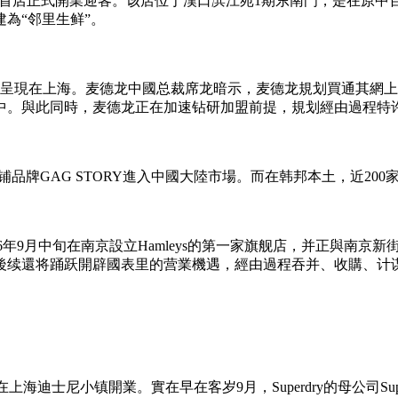
鲜”首店正式開業迎客。该店位于漢口滨江苑1期东南門，是在原中
為“邻里生鲜”。
呈現在上海。麦德龙中國总裁席龙暗示，麦德龙規划買通其網上商
中。與此同時，麦德龙正在加速钻研加盟前提，規划經由過程特
當商铺品牌GAG STORY進入中國大陸市場。而在韩邦本土，近200
6年9月中旬在南京設立Hamleys的第一家旗舰店，并正與南京新街口旗下
後续還将踊跃開辟國表里的营業機遇，經由過程吞并、收購、计
店在上海迪士尼小镇開業。實在早在客岁9月，Superdry的母公司Su