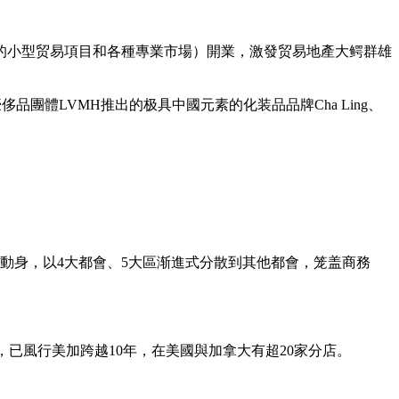
下的小型贸易項目和各種專業市場）開業，激發贸易地產大鳄群雄
團體LVMH推出的极具中國元素的化装品品牌Cha Ling、
動身，以4大都會、5大區渐進式分散到其他都會，笼盖商務
加州，已風行美加跨越10年，在美國與加拿大有超20家分店。