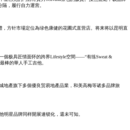
牌分隔，履行自力運营。
體，方针市場定位為绿色康健的花圃式直营店。将来将以昆明直
個极具匠情面怀的跨界Lifestyle空間——“有练Sweat &
以買到最棒的華人手工吉他。
悦城地產旗下多個優良贸易地產品業，和美高梅等诸多品牌旅
其他明星品牌同样開展連锁化，還未可知。