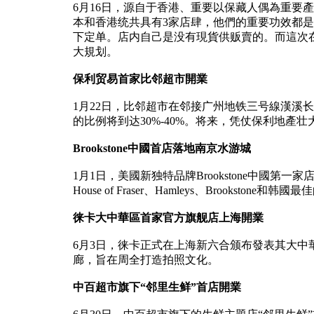
6月16日，源自于香港、重要以保藏人偶為重要產物
本和香港统共具有3家店肆，他們的重要功效都是摆設
下定单。店内自己是没有現貨供贩賣的。而這次在迪
大規划。
保利贸易首家比邻超市開業
1月22日，比邻超市在邻接广州地铁三号線漢
的比例将到达30%-40%。将来，凭仗保利地
Brookstone中國首店落地南京水游城
1月1日，美國新独特品牌Brookstone中國第一
House of Fraser、Hamleys、Broo
徕卡大中華區首家官方旗舰店上海開業
6月3日，徕卡正式在上海新六合颁布發表其大
廊，旨在周全打造拍照文化。
中百超市旗下“邻里生鲜”首店開業