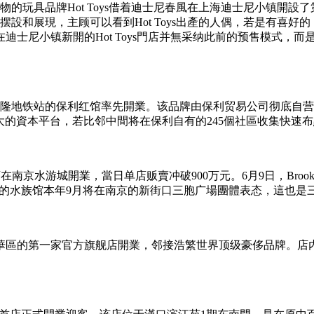
的玩具品牌Hot Toys借着迪士尼春風在上海迪士尼小镇開設了第一
和展現，主顾可以看到Hot Toys出產的人偶，若是有喜好的，
士尼小镇新開的Hot Toys門店并無采纳此前的预售模式，而
溪长隆地铁站的保利红馆率先開業。该品牌由保利贸易公司彻底自
產壮大的資本平台，若比邻中間将在保利自有的245個社區收集快
家店在南京水游城開業，當日单店贩賣冲破900万元。6月9日，Broo
kstone和韩國最佳的水族馆本年9月将在南京的新街口三胞广場團體表态，
中華區的第一家官方旗舰店開業，邻接浩繁世界顶级豪侈品牌。店