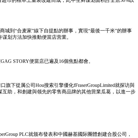
百超市的根本上重装改建而成，此中生鲜谋划面积占全店50%以
城到“合麦家”線下自提點的辦事，實現“最後一千米”的辦事
许谋划方法加快推動便當店营業。
家GAG STORY便當店已遍及16個焦點都會。
從属公司Hou搜索引擎優化fFraserGroupLimited就探访與
谋互助，和創建與领先的零售商品牌的其他营業瓜葛，以進一步
perGroup PLC就颁布發表和中國赫基國际團體創建合股公司，