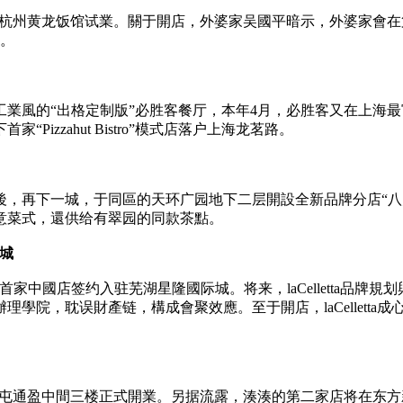
在杭州黄龙饭馆试業。關于開店，外婆家吴國平暗示，外婆家會在第1
個。
工業風的“出格定制版”必胜客餐厅，本年4月，必胜客又在上海
Pizzahut Bistro”模式店落户上海龙茗路。
後，再下一城，于同區的天环广园地下二层開設全新品牌分店“八
意菜式，還供给有翠园的同款茶點。
际城
etta咖啡首家中國店签约入驻芜湖星隆國际城。将来，laCellet
學院，耽误財產链，構成會聚效應。至于開店，laCellett
三里屯通盈中間三楼正式開業。另据流露，湊湊的第二家店将在东