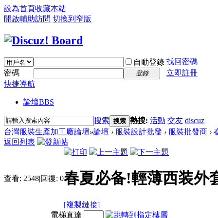
設為首頁
收藏本站
開啟輔助訪問
切換到窄版
找回密碼
自動登錄
密碼
立即註冊
登錄
快捷導航
論壇
BBS
搜索
熱搜:
活動
交友
discuz
搜索
台灣服裝生產加工廠論壇
»
論壇
›
服裝設計批發
›
服裝批發商
›
返回列表
春夏必备!輕薄西装外
查看:
2548
|
回復:
0
[複製鏈接]
電梯直達